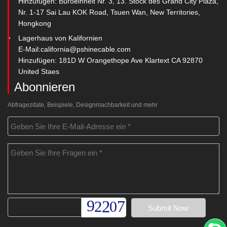
Hinzufügen: Büroeinheit Nr. 3, 13. Stock des Grand City Plaza,
Nr. 1-17 Sai Lau KOK Road, Tsuen Wan, New Territories,
Hongkong
Lagerhaus von Kalifornien
E-Mail:
california@pshinecable.com
Hinzufügen: 181D W Orangethope Ave Klartext CA 92870
United Staes
Abonnieren
Abfragezitate, Beispiele, Designmachbarkeit und mehr