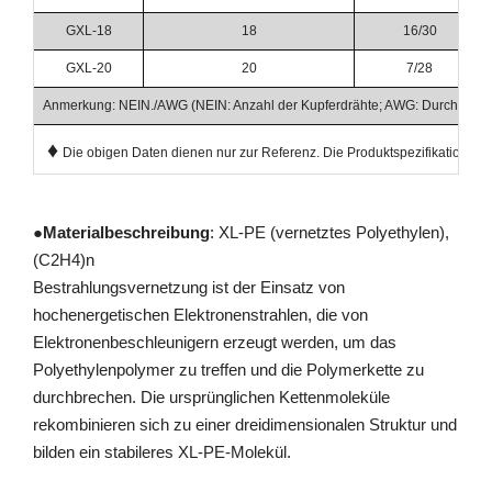
GXL-18
18
16/30
GXL-20
20
7/28
Anmerkung: NEIN./AWG (NEIN: Anzahl der Kupferdrähte; AWG: Durchmesse
♦
Die obigen Daten dienen nur zur Referenz. Die Produktspezifikationen u
●
Materialbeschreibung
: XL-PE (vernetztes Polyethylen),
(C2H4)n
Bestrahlungsvernetzung ist der Einsatz von
hochenergetischen Elektronenstrahlen, die von
Elektronenbeschleunigern erzeugt werden, um das
Polyethylenpolymer zu treffen und die Polymerkette zu
durchbrechen. Die ursprünglichen Kettenmoleküle
rekombinieren sich zu einer dreidimensionalen Struktur und
bilden ein stabileres XL-PE-Molekül.