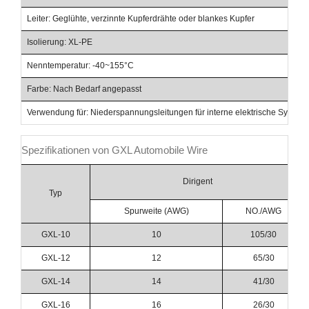
Leiter: Geglühte, verzinnte Kupferdrähte oder blankes Kupfer
Isolierung: XL-PE
Nenntemperatur: -40~155°C
Farbe: Nach Bedarf angepasst
Verwendung für: Niederspannungsleitungen für interne elektrische System
Spezifikationen von GXL Automobile Wire
Dirigent
Typ
Spurweite (AWG)
NO./AWG
GXL-10
10
105/30
GXL-12
12
65/30
GXL-14
14
41/30
GXL-16
16
26/30