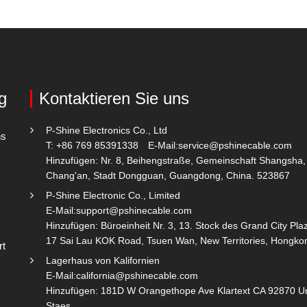
g
Kontaktieren Sie uns
P-Shine Electronics Co., Ltd
ns
T: +86 769 85391338
E-Mail:
service@pshinecable.com
Hinzufügen: Nr. 8, Beihengstraße, Gemeinschaft Shangsha,
Chang'an, Stadt Dongguan, Guangdong, China. 523867
P-Shine Electronic Co., Limited
E-Mail:
support@pshinecable.com
Hinzufügen: Büroeinheit Nr. 3, 13. Stock des Grand City Plaz
17 Sai Lau KOK Road, Tsuen Wan, New Territories, Hongko
rt
Lagerhaus von Kalifornien
E-Mail:
california@pshinecable.com
Hinzufügen: 181D W Orangethope Ave Klartext CA 92870 U
Staes