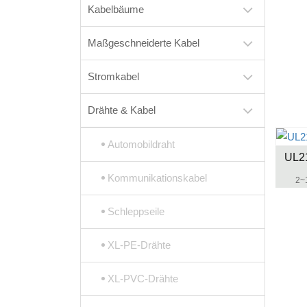
Kabelbäume
Maßgeschneiderte Kabel
Stromkabel
Drähte & Kabel
Automobildraht
UL21
Kommunikationskabel
2~1
Schleppseile
XL-PE-Drähte
XL-PVC-Drähte