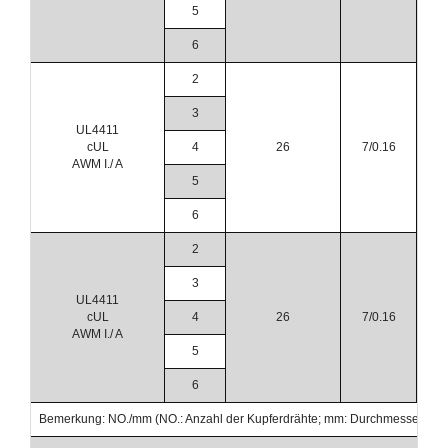
5
1,
6
1,
2
3
UL4411
cUL
4
26
7/0.16
AWM I./ A
5
6
2
3
UL4411
cUL
4
26
7/0.16
AWM I./ A
5
6
Bemerkung: NO./mm (NO.: Anzahl der Kupferdrähte; mm: Durchmesser der 