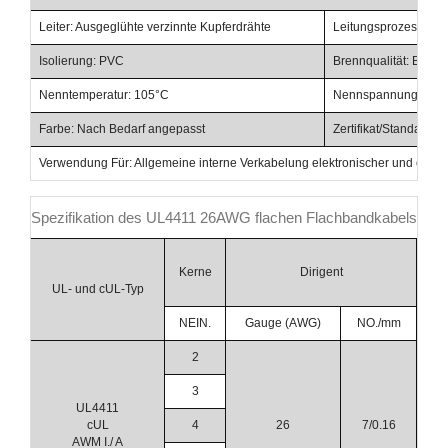
Leiter: Ausgeglühte verzinnte Kupferdrähte
Leitungsprozess: Na
Isolierung: PVC
Brennqualität: Best
Nenntemperatur: 105°C
Nennspannung: 300 
Farbe: Nach Bedarf angepasst
Zertifikat/Standard:
Verwendung Für: Allgemeine interne Verkabelung elektronischer und elektr
Spezifikation des UL4411 26AWG flachen Flachbandkabels
Kerne
Dirigent
UL- und cUL-Typ
NEIN.
Gauge (AWG)
NO./mm
2
1,
3
1,
UL4411
cUL
4
26
7/0.16
1,
AWM I./ A