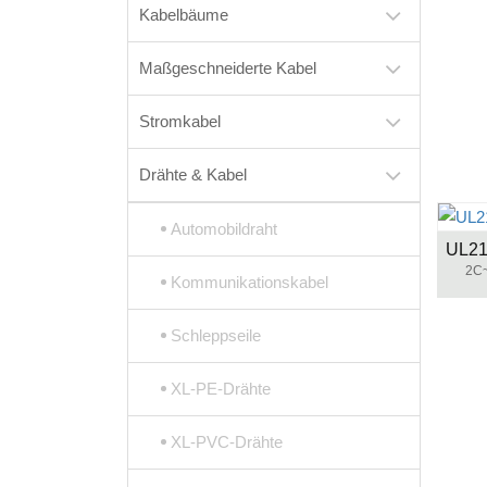
Kabelbäume
Maßgeschneiderte Kabel
Stromkabel
Drähte & Kabel
Automobildraht
2C~
Kommunikationskabel
Schleppseile
XL-PE-Drähte
XL-PVC-Drähte