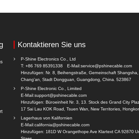
g
Kontaktieren Sie uns
P-Shine Electronics Co., Ltd
ns
T: +86 769 85391338
E-Mail:
service@pshinecable.com
Hinzufügen: Nr. 8, Beihengstraße, Gemeinschaft Shangsha,
Chang'an, Stadt Dongguan, Guangdong, China. 523867
P-Shine Electronic Co., Limited
E-Mail:
support@pshinecable.com
Hinzufügen: Büroeinheit Nr. 3, 13. Stock des Grand City Plaz
17 Sai Lau KOK Road, Tsuen Wan, New Territories, Hongko
rt
Lagerhaus von Kalifornien
E-Mail:
california@pshinecable.com
Hinzufügen: 181D W Orangethope Ave Klartext CA 92870 U
Staes