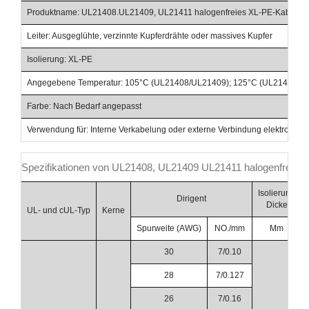
Produktname: UL21408.UL21409, UL21411 halogenfreies XL-PE-Kabel
Leiter: Ausgeglühte, verzinnte Kupferdrähte oder massives Kupfer
Isolierung: XL-PE
Angegebene Temperatur: 105°C (UL21408/UL21409); 125°C (UL21411)
Farbe: Nach Bedarf angepasst
Verwendung für: Interne Verkabelung oder externe Verbindung elektronisch
Spezifikationen von UL21408, UL21409 UL21411 halogenfreien
Isolierung
Dirigent
Dicke
UL- und cUL-Typ
Kerne
Spurweite (AWG)
NO./mm
Mm
30
7/0.10
28
7/0.127
26
7/0.16