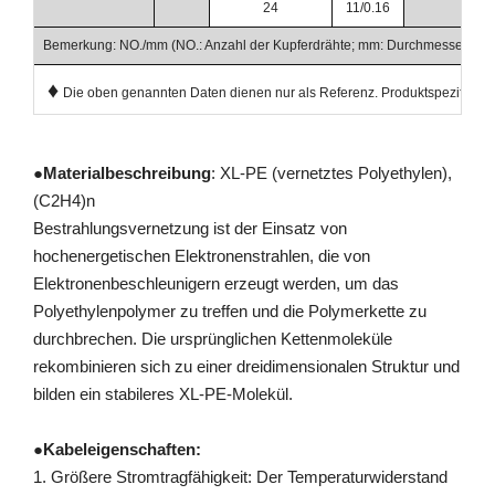
24
11/0.16
Bemerkung: NO./mm (NO.: Anzahl der Kupferdrähte; mm: Durchmesser der 
♦
Die oben genannten Daten dienen nur als Referenz. Produktspezifikation
●
Materialbeschreibung
: XL-PE (vernetztes Polyethylen),
(C2H4)n
Bestrahlungsvernetzung ist der Einsatz von
hochenergetischen Elektronenstrahlen, die von
Elektronenbeschleunigern erzeugt werden, um das
Polyethylenpolymer zu treffen und die Polymerkette zu
durchbrechen. Die ursprünglichen Kettenmoleküle
rekombinieren sich zu einer dreidimensionalen Struktur und
bilden ein stabileres XL-PE-Molekül.
●
Kabeleigenschaften:
1. Größere Stromtragfähigkeit: Der Temperaturwiderstand