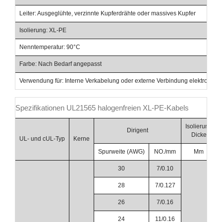
Leiter: Ausgeglühte, verzinnte Kupferdrähte oder massives Kupfer
Isolierung: XL-PE
Nenntemperatur: 90°C
Farbe: Nach Bedarf angepasst
Verwendung für: Interne Verkabelung oder externe Verbindung elektronisch
Spezifikationen UL21565 halogenfreien XL-PE-Kabels
Isolierung
Dirigent
Dicke
UL- und cUL-Typ
Kerne
Spurweite (AWG)
NO./mm
Mm
30
7/0.10
28
7/0.127
26
7/0.16
24
11/0.16