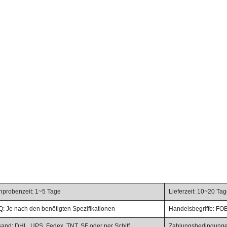
chprobenzeit: 1~5 Tage
Lieferzeit: 10~20 Ta
: Je nach den benötigten Spezifikationen
Handelsbegriffe: FOB
sand: DHL, UPS, Fedex, TNT, SF oder per Schiff
Zahlungsbedingungen: