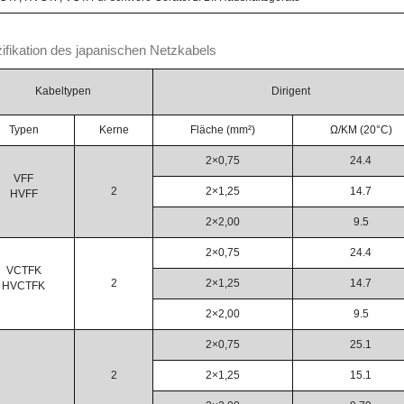
ifikation des japanischen Netzkabels
Kabeltypen
Dirigent
Typen
Kerne
Fläche (mm²)
Ω/KM (20°C)
2×0,75
24.4
VFF
2
2×1,25
14.7
HVFF
2×2,00
9.5
2×0,75
24.4
VCTFK
2
2×1,25
14.7
HVCTFK
2×2,00
9.5
2×0,75
25.1
2
2×1,25
15.1