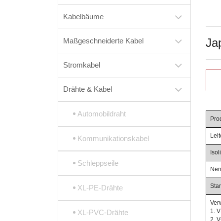
Kabelbäume
Ja
Maßgeschneiderte Kabel
Stromkabel
Drähte & Kabel
Automobildraht
Pro
Leit
Kommunikationskabel
Iso
Schleppseile
Nen
Sta
XL-PE-Drähte
Ver
1. 
XL-PVC-Drähte
2. 