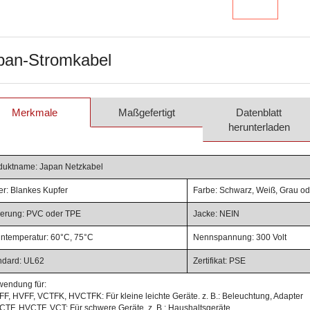
pan-Stromkabel
Merkmale
Maßgefertigt
Datenblatt
herunterladen
duktname: Japan Netzkabel
er: Blankes Kupfer
Farbe: Schwarz, Weiß, Grau ode
lierung: PVC oder TPE
Jacke: NEIN
ntemperatur: 60°C, 75°C
Nennspannung: 300 Volt
ndard: UL62
Zertifikat: PSE
wendung für:
VFF, HVFF, VCTFK, HVCTFK: Für kleine leichte Geräte. z. B.: Beleuchtung, Adapter
VCTF, HVCTF, VCT: Für schwere Geräte. z. B.: Haushaltsgeräte