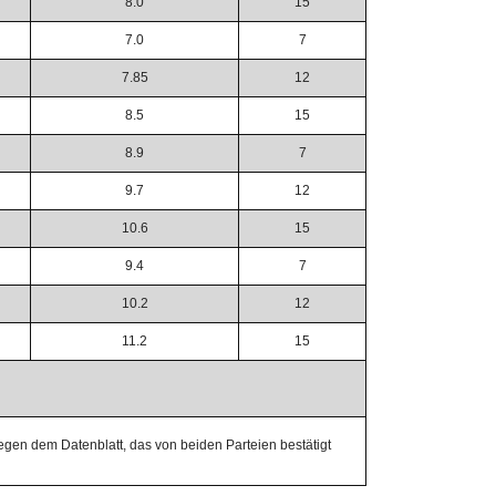
8.0
15
7.0
7
7.85
12
8.5
15
8.9
7
9.7
12
10.6
15
9.4
7
10.2
12
11.2
15
egen dem Datenblatt, das von beiden Parteien bestätigt