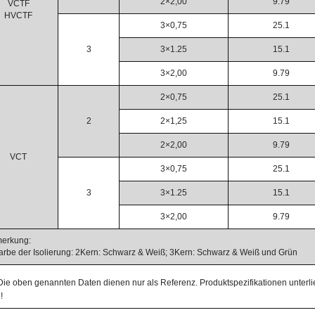
2×2,00
9.79
VCTF
HVCTF
3×0,75
25.1
3
3×1.25
15.1
3×2,00
9.79
2×0,75
25.1
2
2×1,25
15.1
2×2,00
9.79
VCT
3×0,75
25.1
3
3×1.25
15.1
3×2,00
9.79
erkung:
Farbe der Isolierung: 2Kern: Schwarz & Weiß; 3Kern: Schwarz & Weiß und Grün
Die oben genannten Daten dienen nur als Referenz. Produktspezifikationen unterli
!