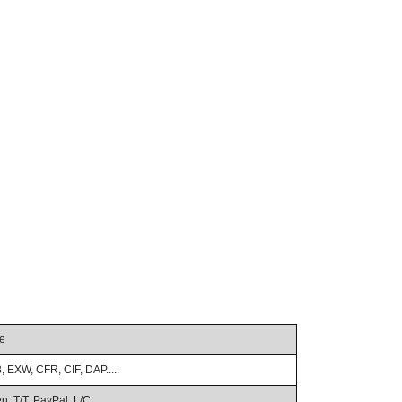
ge
, EXW, CFR, CIF, DAP.....
 T/T, PayPal, L/C.....