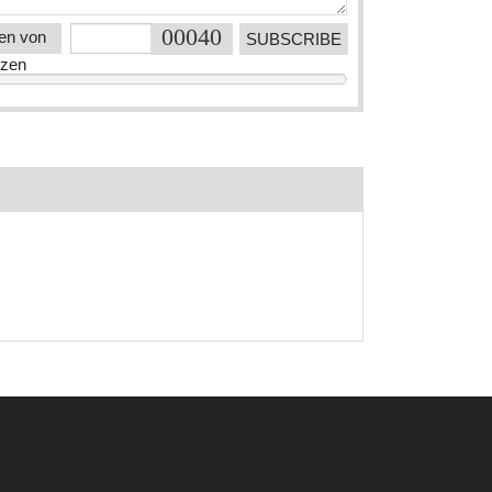
en von
en
tzen