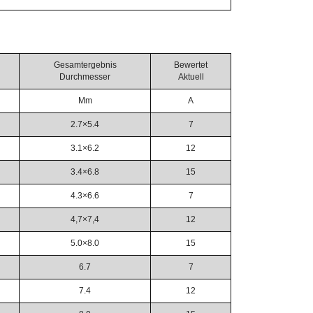
Gesamtergebnis
Bewertet
Durchmesser
Aktuell
Mm
A
2.7×5.4
7
3.1×6.2
12
3.4×6.8
15
4.3×6.6
7
4,7×7,4
12
5.0×8.0
15
6.7
7
7.4
12