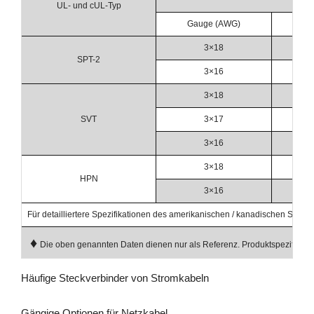
UL- und cUL-Typ
Gauge (AWG)
Flä
3×18
SPT-2
3×16
3×18
SVT
3×17
3×16
3×18
HPN
3×16
Für detailliertere Spezifikationen des amerikanischen / kanadischen Stromka
♦
Die oben genannten Daten dienen nur als Referenz. Produktspezifikation
Häufige Steckverbinder von Stromkabeln
Gängige Optionen für Netzkabel