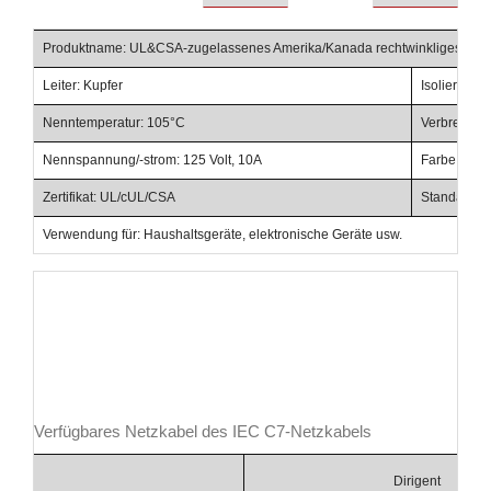
Produktname: UL&CSA-zugelassenes Amerika/Kanada rechtwinkliges IEC
Leiter: Kupfer
Isoliermate
Nenntemperatur: 105°C
Verbrennun
Nennspannung/-strom: 125 Volt, 10A
Farbe: Schw
Zertifikat: UL/cUL/CSA
Standard: 
Verwendung für: Haushaltsgeräte, elektronische Geräte usw.
Verfügbares Netzkabel des IEC C7-Netzkabels
Dirigent