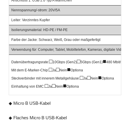
Anschluss 1: USB 2.0 Typ A Männchen
Nennspannung/-strom: 20V/5A
Leiter: Verzinntes Kupfer
Isolierungsmaterial: HD-PE / FM-PE
Farbe der Jacke: Schwarz, Weiß, Grau oder maßgefertigt
Verwendung für: Computer, Tablet, Mobiltelefon, Kameras, digitale Videokam
□
□
■
Datenübertragungsrate:
10Gbps (Gen2)
5Gbps (Gen1)
480 Mbit/s
□
□
■
Mit dem E-Marker-Chip:
Ja
Nein
Optiona
□
□
■
Steckverbinder mit innerem Metallgehäuse:
Ja
Nein
Optiona
□
□
■
Einhaltung von EMC:
Ja
Nein
Optiona
◆ Micro B USB-Kabel
◆ Flaches Micro B USB-Kabel