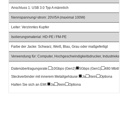
Anschluss 1: USB 3.0 Typ A männlich
Nennspannung/-strom: 20V/5A (maximal 100W)
Leiter: Verzinntes Kupfer
Isolierungsmaterial: HD-PE / FM-PE
Farbe der Jacke: Schwarz, Weiß, Blau, Grau oder maßgefertigt
Verwendung für: Computer, Hochgeschwindigkeitsdrucker, Industriekamera
□
■
□
Datenübertragungsrate:
10Gbps (Gen2)
5Gbps (Gen1)
480 Mbit/s
■
□
□
Steckverbinder mit innerem Metallgehäuse:
Ja
Nein
Optiona
■
□
□
Halten Sie sich an EMI:
Ja
Nein
Optiona