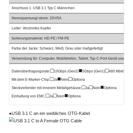
Anschluss 1: USB 3.1 Typ C Männchen
Nennspannung/-strom: 20V/5A
Leiter: Verzinntes Kupfer
Isolierungsmaterial: HD-PE / FM-PE
Farbe der Jacke: Schwarz, Weiß, Grau oder maßgefertigt
Verwendung für: Computer, Mobiltelefon, Tablet, Typ-C-Port-Gerät usw.
□
■
□
Datenübertragungsrate:
10Gbps (Gen2)
5Gbps (Gen1)
480 Mbit/s
□
■
□
Mit dem E-Marker-Chip:
Ja
Nein
Optiona
□
□
■
Steckverbinder mit innerem Metallgehäuse:
Ja
Nein
Optiona
□
□
■
Einhaltung von EMC:
Ja
Nein
Optiona
●
USB 3.1 C an ein weibliches OTG-Kabel