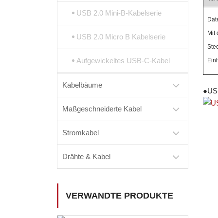
USB 2.0 Mini-B-Kabelserie
Dat
Mit
USB 2.0 Micro B Kabelserie
Ste
Aufgewickeltes USB-C-Kabel
Ein
Kabelbäume
●
USB
Maßgeschneiderte Kabel
Stromkabel
Drähte & Kabel
VERWANDTE PRODUKTE