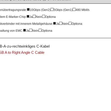
■
□
□
enübertragungsrate:
10Gbps (Gen2)
5Gbps (Gen1)
480 Mbit/s
■
□
□
 dem E-Marker-Chip:
Ja
Nein
Optiona
■
□
□
ckverbinder mit innerem Metallgehäuse:
Ja
Nein
Optiona
■
□
□
haltung von EMC:
Ja
Nein
Optiona
-A-zu-rechtwinkliges C-Kabel