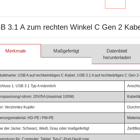
B 3.1 A zum rechten Winkel C Gen 2 Kabe
Merkmale
Maßgefertigt
Datenblatt
herunterladen
duktname: USB A auf rechtwinkliges C-Kabel, USB 3.1 A auf rechtwärtiges C Gen 2
chluss 1: USB 3.1 Typ A männlich
Anschl
nspannung/-strom: 20V/5A (maximal 100W)
Kabellä
er: Verzinntes Kupfer
Durchm
lierungsmaterial: HD-PE / FM-PE
Materi
be der Jacke: Schwarz, Weiß, Grau oder maßgefertigt
Zertif
wendung für: Computer, Tablet, Typ-C-Port-Gerät usw.