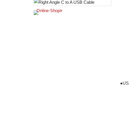
Online-Shop
●
USB