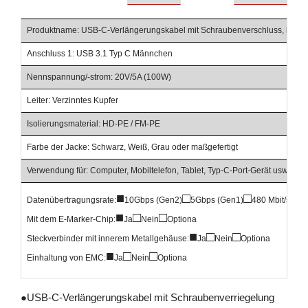
Produktname: USB-C-Verlängerungskabel mit Schraubenverschluss, hochw
Anschluss 1: USB 3.1 Typ C Männchen
Nennspannung/-strom: 20V/5A (100W)
Leiter: Verzinntes Kupfer
Isolierungsmaterial: HD-PE / FM-PE
Farbe der Jacke: Schwarz, Weiß, Grau oder maßgefertigt
Verwendung für: Computer, Mobiltelefon, Tablet, Typ-C-Port-Gerät usw.
■
□
□
Datenübertragungsrate:
10Gbps (Gen2)
5Gbps (Gen1)
480 Mbit/s
■
□
□
Mit dem E-Marker-Chip:
Ja
Nein
Optiona
■
□
□
Steckverbinder mit innerem Metallgehäuse:
Ja
Nein
Optiona
■
□
□
Einhaltung von EMC:
Ja
Nein
Optiona
●
USB-C-Verlängerungskabel mit Schraubenverriegelung