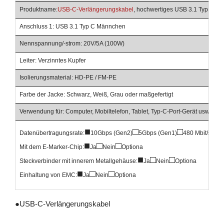
Produktname:
USB-C-Verlängerungskabel
, hochwertiges USB 3.1 Typ C V
Anschluss 1: USB 3.1 Typ C Männchen
Nennspannung/-strom: 20V/5A (100W)
Leiter: Verzinntes Kupfer
Isolierungsmaterial: HD-PE / FM-PE
Farbe der Jacke: Schwarz, Weiß, Grau oder maßgefertigt
Verwendung für: Computer, Mobiltelefon, Tablet, Typ-C-Port-Gerät usw.
■
□
□
Datenübertragungsrate:
10Gbps (Gen2)
5Gbps (Gen1)
480 Mbit/s
■
□
□
Mit dem E-Marker-Chip:
Ja
Nein
Optiona
■
□
□
Steckverbinder mit innerem Metallgehäuse:
Ja
Nein
Optiona
■
□
□
Einhaltung von EMC:
Ja
Nein
Optiona
●
USB-C-Verlängerungskabel