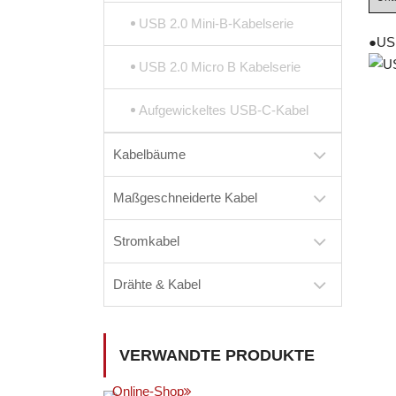
USB 2.0 Mini-B-Kabelserie
●
US
USB 2.0 Micro B Kabelserie
Aufgewickeltes USB-C-Kabel
Kabelbäume
Maßgeschneiderte Kabel
Stromkabel
Drähte & Kabel
VERWANDTE PRODUKTE
Online-Shop