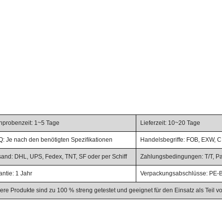
chprobenzeit: 1~5 Tage
Lieferzeit: 10~20 Tage
: Je nach den benötigten Spezifikationen
Handelsbegriffe: FOB, EXW, CF
sand: DHL, UPS, Fedex, TNT, SF oder per Schiff
Zahlungsbedingungen: T/T, PayP
ntie: 1 Jahr
Verpackungsabschlüsse: PE-Be
ere Produkte sind zu 100 % streng getestet und geeignet für den Einsatz als Teil 