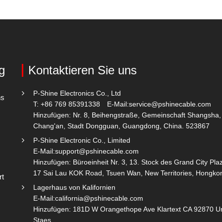
g
Kontaktieren Sie uns
P-Shine Electronics Co., Ltd
ns
T: +86 769 85391338
E-Mail:
service@pshinecable.com
Hinzufügen: Nr. 8, Beihengstraße, Gemeinschaft Shangsha,
Chang'an, Stadt Dongguan, Guangdong, China. 523867
P-Shine Electronic Co., Limited
E-Mail:
support@pshinecable.com
Hinzufügen: Büroeinheit Nr. 3, 13. Stock des Grand City Plaz
17 Sai Lau KOK Road, Tsuen Wan, New Territories, Hongko
rt
Lagerhaus von Kalifornien
E-Mail:
california@pshinecable.com
Hinzufügen: 181D W Orangethope Ave Klartext CA 92870 U
Staes