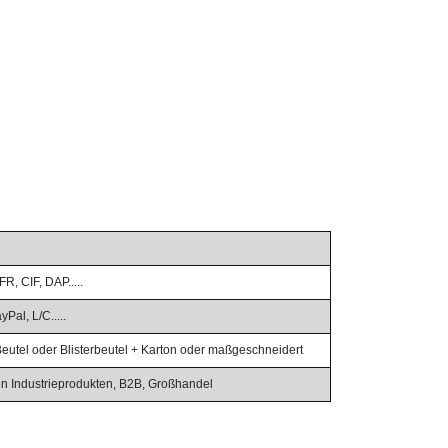
R, CIF, DAP.....
al, L/C.....
utel oder Blisterbeutel + Karton oder maßgeschneidert
von Industrieprodukten, B2B, Großhandel