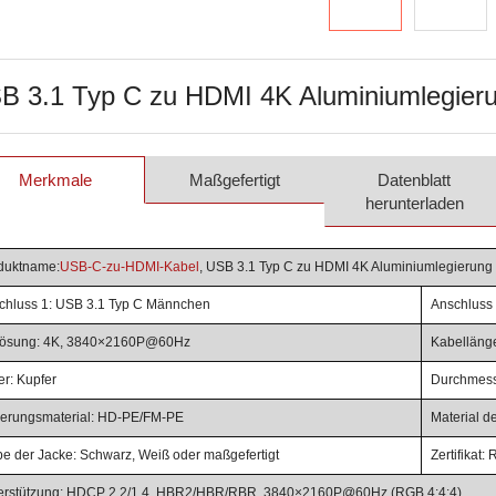
B 3.1 Typ C zu HDMI 4K Aluminiumlegieru
Merkmale
Maßgefertigt
Datenblatt
herunterladen
duktname:
USB-C-zu-HDMI-Kabel
, USB 3.1 Typ C zu HDMI 4K Aluminiumlegierung 
chluss 1: USB 3.1 Typ C Männchen
Anschluss
lösung: 4K, 3840×2160P@60Hz
Kabellänge
er: Kupfer
Durchmesse
lierungsmaterial: HD-PE/FM-PE
Material 
be der Jacke: Schwarz, Weiß oder maßgefertigt
Zertifikat
erstützung: HDCP 2.2/1.4. HBR2/HBR/RBR, 3840×2160P@60Hz (RGB 4:4:4)