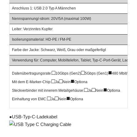
Anschluss 1: USB 2.0 Typ A Männchen
Nennspannung/-strom: 20V/5A (maximal 100W)
Leiter: Verzinntes Kupfer
Isolierungsmaterial: HD-PE / FM-PE
Farbe der Jacke: Schwarz, Weiß, Grau oder maßgefertigt
Verwendung für: Computer, Mobiltelefon, Tablet, Typ-C-Port-Gerät, Laden 
□
□
■
Datenübertragungsrate:
10Gbps (Gen2)
5Gbps (Gen1)
480 Mbit/s
□
□
■
Mit dem E-Marker-Chip:
Ja
Nein
Optiona
□
□
■
Steckverbinder mit innerem Metallgehäuse:
Ja
Nein
Optiona
□
□
■
Einhaltung von EMC:
Ja
Nein
Optiona
●
USB-Typ-C-Ladekabel